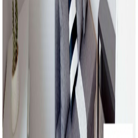
Wynajem
Mieszkanie
Mieszkanie na wynajem, Zabrze, 15 m²
Zabrze
, Zaborze Południe
15
m²
2
pok.
1000 zł
/mies.
Wynajem
Mieszkanie
Mieszkanie na wynajem, Chorzów, 15 m²
Chorzów
15
m²
1
pok.