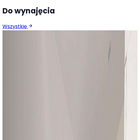
Do wynajęcia
Wszystkie
Wynajem
Mieszkanie
Mieszkanie na wynajem, Katowice
Dąbrówka Mała, 34 m²
Katowice Dąbrówka Mała
34
m²
1
pok.
1400 zł
/mies.
Wynajem
Mieszkanie