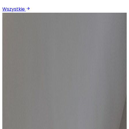
Wszystkie
Sprzedaż
Mieszkanie
Mieszkanie na sprzedaż, Będzin, 29 m² po
generalnym remoncie
Będzin
, Śródmieście
29.13
m²
169 000 zł
Sprzedaż
Mieszkanie
Mieszkanie na sprzedaż, Będzin, 25 m²