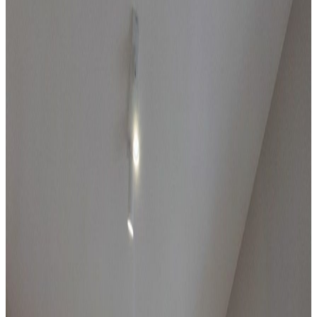
(kopia)
Będzin
, Śródmieście
25
m²
1
pok.
66 500 zł
Sprzedaż
Mieszkanie
Mieszkanie 2 pokojowe własny ogród,
Siemianowice Ślaskie
Siemianowice Śląskie
, Centrum
35.58
m²
2
pok.
299 000 zł
Sprzedaż