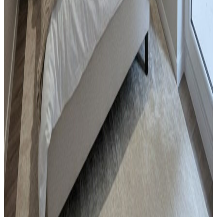
Działka
Działka na sprzedaż, Toporowice, 1200 m²
Toporowice
1200
m²
300 000 zł
Sprzedaż
Mieszkanie
Mieszkanie na sprzedaż, Dąbrowa Górnicza,
77 m²
Dąbrowa Górnicza
, Śródmieście
76.59
m²
4
pok.