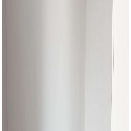
Ruda Śląska
25
m²
1
pok.
1700 zł
/mies.
Wynajem
Mieszkanie
Mieszkanie na wynajem, Katowice
Śródmieście, 18 m²
Katowice Śródmieście
18
m²
1
pok.
1100 zł
/mies.
Wynajem