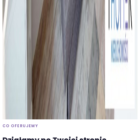
Katowice
, Koszutka
35
m²
2
pok.
1650 zł
/mies.
Wynajem
Mieszkanie
Mieszkanie na wynajem, Zabrze Mikulczyce,
25 m²
Zabrze Mikulczyce
25
m²
1
pok.
1150 zł
/mies.
CO OFERUJEMY