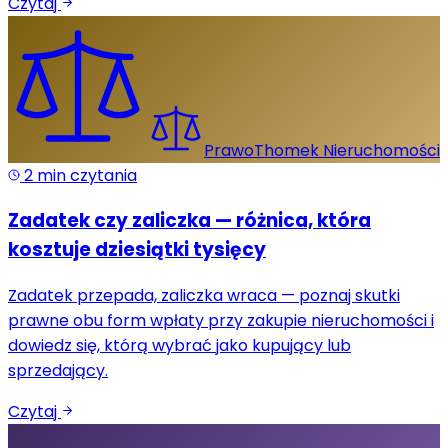
Czytaj
Prawo
Thomek Nieruchomości
2
min czytania
Zadatek czy zaliczka — różnica, która
kosztuje dziesiątki tysięcy
Zadatek przepada, zaliczka wraca — poznaj skutki
prawne obu form wpłaty przy zakupie nieruchomości i
dowiedz się, którą wybrać jako kupujący lub
sprzedający.
Czytaj