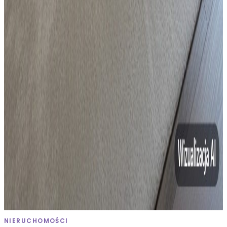
(kopia)
Będzin
, Śródmieście
25
m²
1
pok.
66 500 zł
Sprzedaż
Mieszkanie
Mieszkanie 2 pokojowe własny ogród,
Siemianowice Ślaskie
Siemianowice Śląskie
, Centrum
35.58
m²
2
pok.
299 000 zł
NIERUCHOMOŚCI