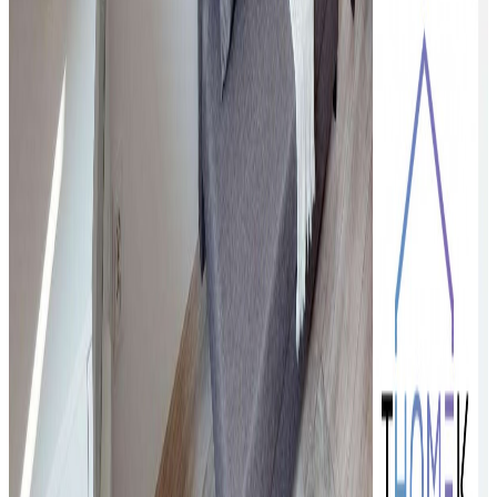
1000 zł
/mies.
Wynajem
Mieszkanie
Mieszkanie na wynajem, Katowice
Dąbrówka Mała, 34 m²
Katowice Dąbrówka Mała
34
m²
1
pok.
1400 zł
/mies.
Wynajem
Mieszkanie
Mieszkanie na wynajem, Katowice, 35 m²