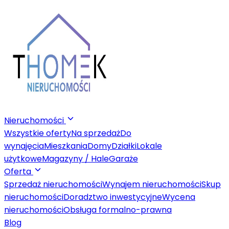
Nieruchomości
Wszystkie oferty
Na sprzedaż
Do
wynajęcia
Mieszkania
Domy
Działki
Lokale
użytkowe
Magazyny / Hale
Garaże
Oferta
Sprzedaż nieruchomości
Wynajem nieruchomości
Skup
nieruchomości
Doradztwo inwestycyjne
Wycena
nieruchomości
Obsługa formalno-prawna
Blog