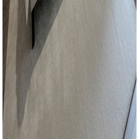
549 000 zł
Sprzedaż
Mieszkanie
Mieszkanie na sprzedaż, Będzin, 29 m² po
generalnym remoncie
Będzin
, Śródmieście
29.13
m²
169 000 zł
Sprzedaż
Mieszkanie
Mieszkanie na sprzedaż, Będzin, 25 m²