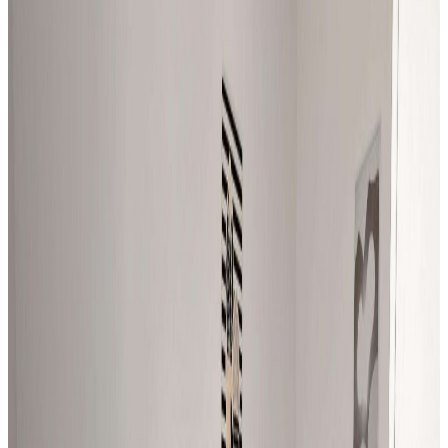
Mieszkanie
Mieszkanie na wynajem, Sosnowiec, 55 m²
Sosnowiec
, Środula
55
m²
2
pok.
1750 zł
/mies.
Wynajem
Mieszkanie
Mieszkanie na wynajem, Dąbrowa Górnicza,
50 m²
Dąbrowa Górnicza
, Gołonóg Północny
50
m²
2
pok.