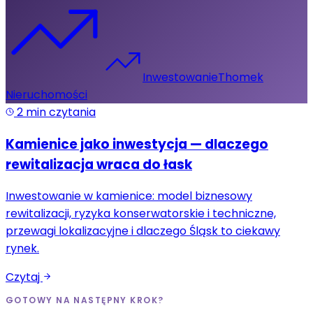
Inwestowanie
Thomek
Nieruchomości
2
min czytania
Kamienice jako inwestycja — dlaczego
rewitalizacja wraca do łask
Inwestowanie w kamienice: model biznesowy
rewitalizacji, ryzyka konserwatorskie i techniczne,
przewagi lokalizacyjne i dlaczego Śląsk to ciekawy
rynek.
Czytaj
GOTOWY NA NASTĘPNY KROK?