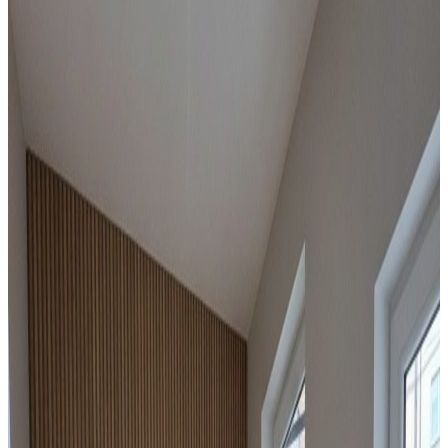
Dom
Kamienica przygotowana dla inwestora
Dąbrowa Górnicza
, Pod Górą
300
m²
10
pok.
650 000 zł
Sprzedaż
Mieszkanie
Gotowiec ROI 11,8% Wynajęty Centrum Dtś 5
minut
Chorzów
, śląskie
36
m²
1
pok.
255 000 zł