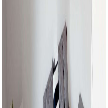
Mieszkanie
Mieszkanie na wynajem, Ruda Śląska, 19 m²
Ruda Śląska
, Nowy Bytom
19
m²
1
pok.
1150 zł
/mies.
Wynajem
Mieszkanie
Mieszkanie na wynajem, Dąbrowa Górnicza,
33 m²
Dąbrowa Górnicza
32.5
m²
2
pok.
2200 zł
/mies.