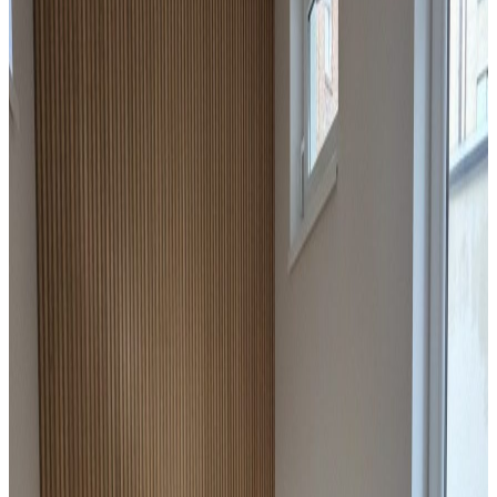
Sprzedaż
Mieszkanie
Mieszkanie na sprzedaż, Będzin, 25 m² DO
remontu
Będzin
, Śródmieście
25
m²
104 000 zł
Sprzedaż
Mieszkanie
Gotowiec inwestycyjny od 17 m2 do 30 m2,
Zarezerwuj już teraz!