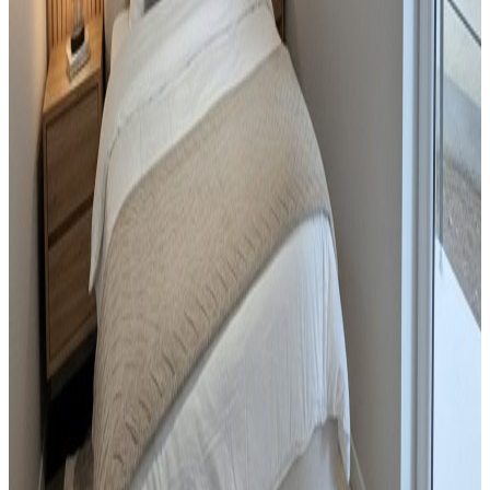
Mieszkanie
Centrum Miasta Balkon Do Wejścia
Sosnowiec
, Radocha
45.75
m²
2
pok.
315 000 zł
Sprzedaż
Działka
Działka na sprzedaż, Sosnowiec, 8624 m²
Sosnowiec
8624
m²
1 293 600 zł
Sprzedaż