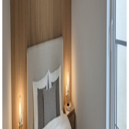
Chorzow
, śląskie
15
m²
2
pok.
133 710 zł
Sprzedaż
Mieszkanie
Mieszkanie 2 pokojowe po generalnym
remoncie, Siemianowice
Siemianowice Śląskie
, Centrum
52.5
m²
2
pok.
199 000 zł
Sprzedaż