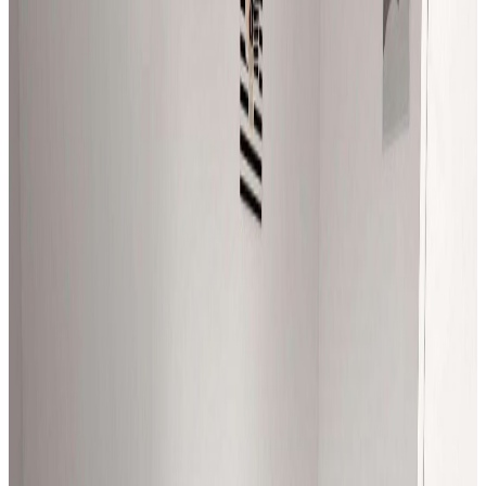
2350 zł
/mies.
Wynajem
Mieszkanie
Mieszkanie na wynajem, Siemianowice
Śląskie, 29 m²
Siemianowice Śląskie
29
m²
2
pok.
1750 zł
/mies.
Wynajem
Mieszkanie
Mieszkanie na wynajem, Ruda Śląska, 25 m²