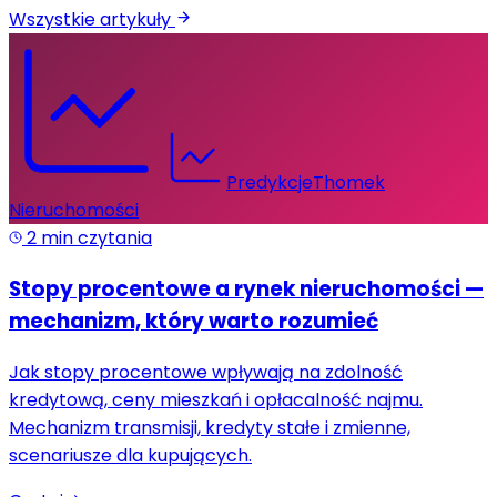
Wszystkie artykuły
Predykcje
Thomek
Nieruchomości
2
min czytania
Stopy procentowe a rynek nieruchomości —
mechanizm, który warto rozumieć
Jak stopy procentowe wpływają na zdolność
kredytową, ceny mieszkań i opłacalność najmu.
Mechanizm transmisji, kredyty stałe i zmienne,
scenariusze dla kupujących.