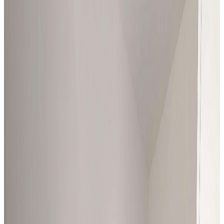
Mieszkanie na wynajem, Katowice, 35 m²
Katowice
, Koszutka
35
m²
2
pok.
1650 zł
/mies.
Wynajem
Mieszkanie
Mieszkanie na wynajem, Zabrze Mikulczyce,
25 m²
Zabrze Mikulczyce
25
m²
1
pok.
1150 zł
/mies.
Wynajem