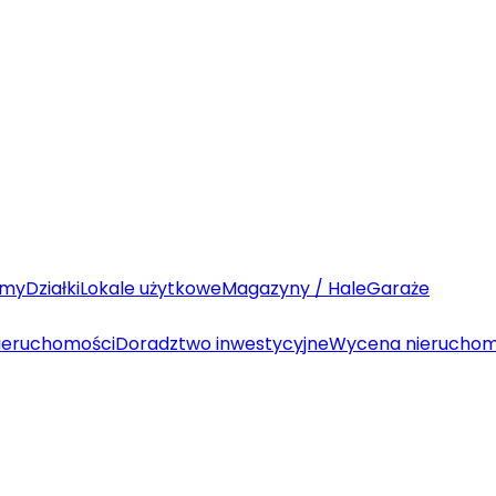
my
Działki
Lokale użytkowe
Magazyny / Hale
Garaże
ieruchomości
Doradztwo inwestycyjne
Wycena nieruchom