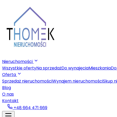
Nieruchomości
Wszystkie oferty
Na sprzedaż
Do wynajęcia
Mieszkania
Do
Oferta
Sprzedaż nieruchomości
Wynajem nieruchomości
Skup n
Blog
O nas
Kontakt
+48 664 471 669