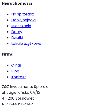
Nieruchomości
Na sprzedaż
Do wynajęcia
Mieszkania
Domy
Działki
Lokale użytkowe
Firma
O nas
Blog
Kontakt
Z&Z Investments Sp. z o.o.
ul. Jagiellońska 6A/12
41-200 Sosnowiec
NIP: 6443562042